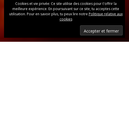
Cookies et vie privée: Ce site utilise des cookies pour t'offrir la
meilleure expérience. En poursuivant sur ce site, tu acceptes cette
utilisation. Pour en savoir plus, tu peux lire notre
Politique relative aux
cookies
Dernières nouvelles
Retrouvez, d’un coup d’oeil, toutes les dernières
publications.
LIRE LES DERNIÈRES ANNONCES DU CLUB