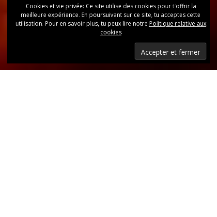
Cookies et vie privée: Ce site utilise des cookies pour t'offrir la
meilleure expérience. En poursuivant sur ce site, tu acceptes cette
utilisation. Pour en savoir plus, tu peux lire notre
Politique relative aux
cookies
Dernières nouvelles
Retrouvez, d’un coup d’oeil, toutes les dernières
publications.
LIRE LES DERNIÈRES ANNONCES DU CLUB