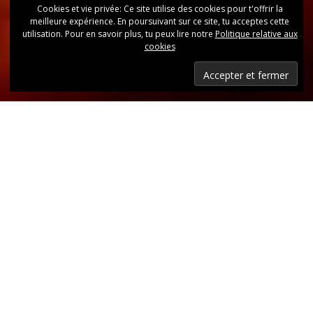
Cookies et vie privée: Ce site utilise des cookies pour t'offrir la
meilleure expérience. En poursuivant sur ce site, tu acceptes cette
utilisation. Pour en savoir plus, tu peux lire notre
Politique relative aux
cookies
Dernières nouvelles
Retrouvez, d’un coup d’oeil, toutes les dernières
publications.
LIRE LES DERNIÈRES ANNONCES DU CLUB