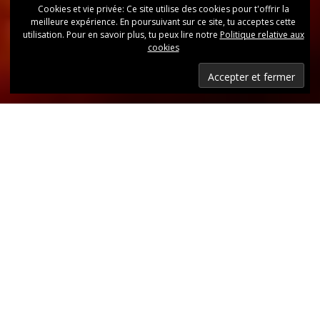
Cookies et vie privée: Ce site utilise des cookies pour t'offrir la
meilleure expérience. En poursuivant sur ce site, tu acceptes cette
utilisation. Pour en savoir plus, tu peux lire notre
Politique relative aux
cookies
Dernières nouvelles
Retrouvez, d’un coup d’oeil, toutes les dernières
publications.
LIRE LES DERNIÈRES ANNONCES DU CLUB