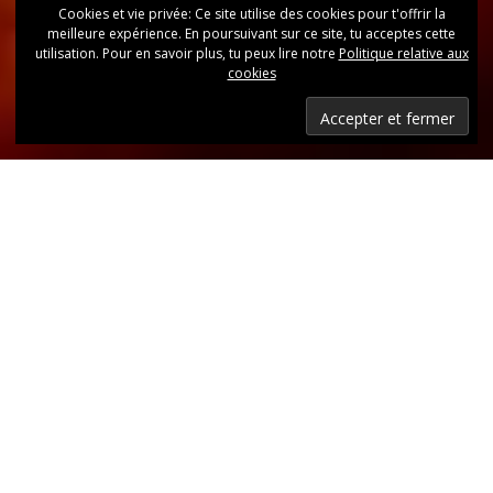
Cookies et vie privée: Ce site utilise des cookies pour t'offrir la
meilleure expérience. En poursuivant sur ce site, tu acceptes cette
utilisation. Pour en savoir plus, tu peux lire notre
Politique relative aux
cookies
Dernières nouvelles
Retrouvez, d’un coup d’oeil, toutes les dernières
publications.
LIRE LES DERNIÈRES ANNONCES DU CLUB