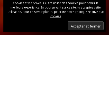
Cookies et vie privée: Ce site utilise des cookies pour t'offrir la
meilleure expérience. En poursuivant sur ce site, tu acceptes cette
utilisation. Pour en savoir plus, tu peux lire notre
Politique relative aux
cookies
Dernières nouvelles
Retrouvez, d’un coup d’oeil, toutes les dernières
publications.
LIRE LES DERNIÈRES ANNONCES DU CLUB