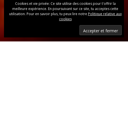
Cookies et vie privée: Ce site utilise des cookies pour t'offrir la
meilleure expérience. En poursuivant sur ce site, tu acceptes cette
utilisation. Pour en savoir plus, tu peux lire notre
Politique relative aux
cookies
Dernières nouvelles
Retrouvez, d’un coup d’oeil, toutes les dernières
publications.
LIRE LES DERNIÈRES ANNONCES DU CLUB