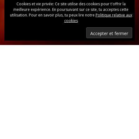
Cookies et vie privée: Ce site utilise des cookies pour t'offrir la
meilleure expérience. En poursuivant sur ce site, tu acceptes cette
utilisation. Pour en savoir plus, tu peux lire notre
Politique relative aux
cookies
Dernières nouvelles
Retrouvez, d’un coup d’oeil, toutes les dernières
publications.
LIRE LES DERNIÈRES ANNONCES DU CLUB