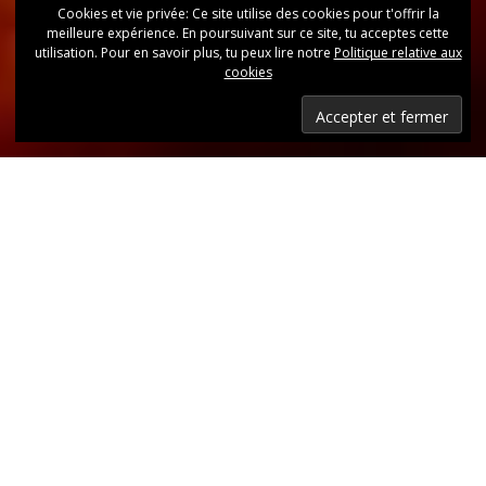
Cookies et vie privée: Ce site utilise des cookies pour t'offrir la
meilleure expérience. En poursuivant sur ce site, tu acceptes cette
utilisation. Pour en savoir plus, tu peux lire notre
Politique relative aux
cookies
Dernières nouvelles
Retrouvez, d’un coup d’oeil, toutes les dernières
publications.
LIRE LES DERNIÈRES ANNONCES DU CLUB