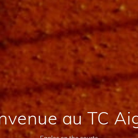
nvenue au TC Ai
Eagles on the courts